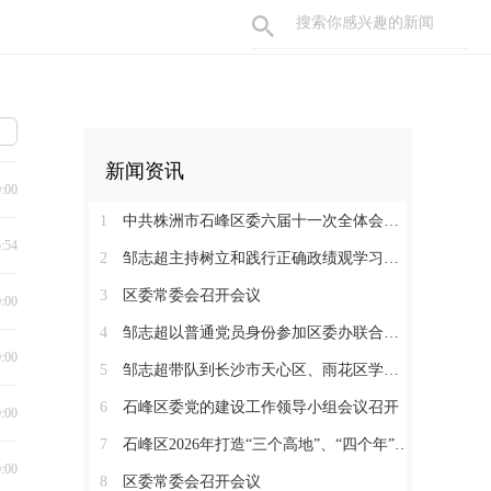
新闻资讯
0:00
1
中共株洲市石峰区委六届十一次全体会议召开
5:54
2
邹志超主持树立和践行正确政绩观学习教育读书班暨区委理论学习中心组（扩大）2026年第3次集体学习
3
区委常委会召开会议
0:00
4
邹志超以普通党员身份参加区委办联合党支部组织生活会
0:00
5
邹志超带队到长沙市天心区、雨花区学习考察
6
石峰区委党的建设工作领导小组会议召开
0:00
7
石峰区2026年打造“三个高地”、“四个年”活动动员暨促进民营经济发展大会召开
0:00
8
区委常委会召开会议