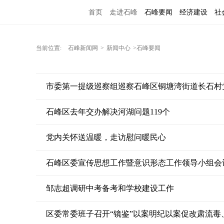
首页
走进石峰
石峰要闻
经济建设
社
当前位置:
石峰新闻网
>
新闻中心
>石峰要闻
市委第一提级巡察组巡察石峰区铜塘湾街道长石村
石峰区去年交办解决河湖问题119个
党内关怀送温暖，走访慰问暖民心
石峰区委宣传思想工作暨意识形态工作领导小组会
邹志超调研中考备考和学校建设工作
区委常委班子召开“镜鉴”以案明纪以案促改肃流