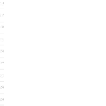
9:33
4:32
5:30
7:51
3:50
5:07
9:41
1:56
8:00