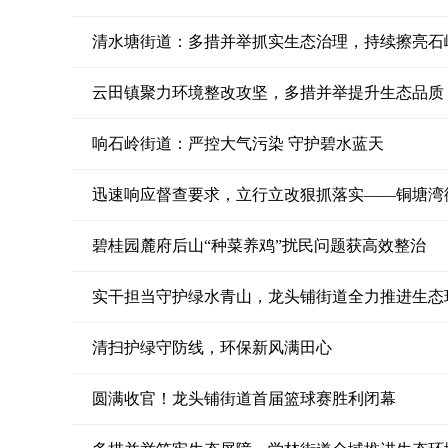
清水塘街道：多措并举抓实生态治理，持续擦亮石
云田镇聚力环境整改攻坚，多措并举提升生态品质
响石岭街道：严控大气污染 守护碧水蓝天
迅速响应督查要求，立行立改狠抓落实——铜塘湾
碧桂园麓府后山“种菜养鸡”扰民问题获高效整治
实干担当守护绿水青山，龙头铺街道全力推进生态
清扫护绿守防线，环保新风满田心
圆满收官！龙头铺街道首届篮球赛胜利闭幕