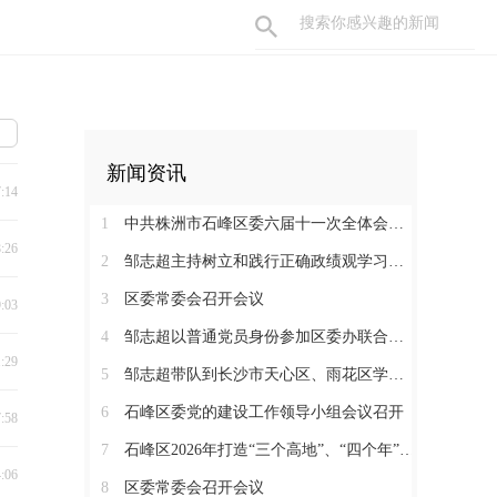
新闻资讯
7:14
1
中共株洲市石峰区委六届十一次全体会议召开
8:26
2
邹志超主持树立和践行正确政绩观学习教育读书班暨区委理论学习中心组（扩大）2026年第3次集体学习
3
区委常委会召开会议
9:03
4
邹志超以普通党员身份参加区委办联合党支部组织生活会
1:29
5
邹志超带队到长沙市天心区、雨花区学习考察
6
石峰区委党的建设工作领导小组会议召开
7:58
7
石峰区2026年打造“三个高地”、“四个年”活动动员暨促进民营经济发展大会召开
4:06
8
区委常委会召开会议