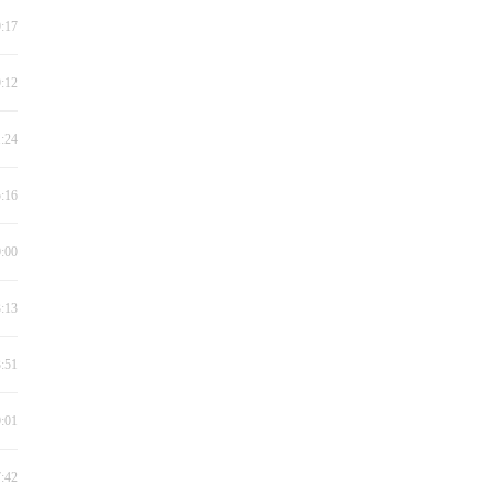
9:17
9:12
1:24
5:16
0:00
3:13
3:51
0:01
7:42