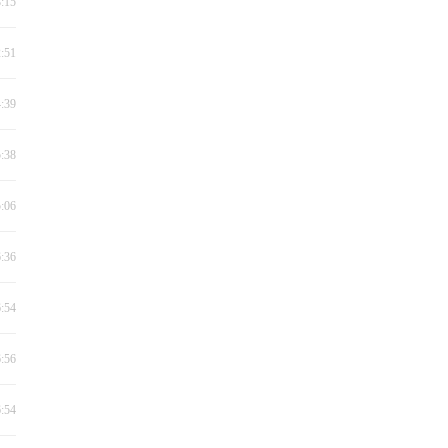
8:15
2:51
4:39
5:38
5:06
6:36
6:54
6:56
6:54