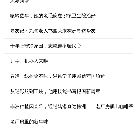
又添新绿
辗转数年，她的老毛病在乡镇卫生院治好
寻友记：九旬老人书国荣来株洲寻访挚友
十年坚守净家园，志愿善举暖民心
开学！机器人来啦
春运一线拾金不昧，湖铁学子用诚信守护旅途
从迷彩服到工装，他用技能书写报国新篇章
非洲种植园直采，通过陆港直达株洲——老厂房飘出咖啡
老厂房里的新年味