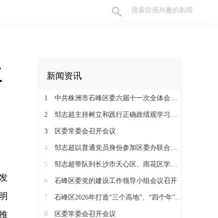
工
新闻资讯
1
中共株洲市石峰区委六届十一次全体会议召开
2
邹志超主持树立和践行正确政绩观学习教育读书班暨区委理论学习中心组（扩大）2026年第3次集体学习
3
区委常委会召开会议
4
邹志超以普通党员身份参加区委办联合党支部组织生活会
5
邹志超带队到长沙市天心区、雨花区学习考察
发
6
石峰区委党的建设工作领导小组会议召开
明
7
石峰区2026年打造“三个高地”、“四个年”活动动员暨促进民营经济发展大会召开
推
8
区委常委会召开会议