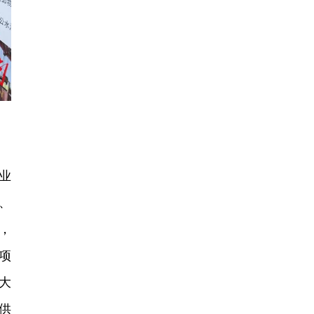
业
、
，
项
大
供