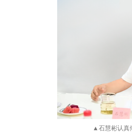
▲石慧彬认真