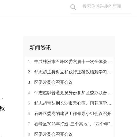
新闻资讯
1
中共株洲市石峰区委六届十一次全体会议召开
2
邹志超主持树立和践行正确政绩观学习教育读书班暨区委理论学习中心组（扩大）2026年第3次集体学习
3
区委常委会召开会议
4
邹志超以普通党员身份参加区委办联合党支部组织生活会
，
5
邹志超带队到长沙市天心区、雨花区学习考察
秋
6
石峰区委党的建设工作领导小组会议召开
7
石峰区2026年打造“三个高地”、“四个年”活动动员暨促进民营经济发展大会召开
8
区委常委会召开会议