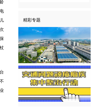
龄
电
精彩专题
儿
次
保
杖
台
不
业