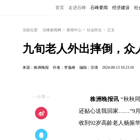
首页
走进石峰
石峰要闻
经济建设
社
当前位置:
石峰新闻网
>
新闻中心
>
社会民生
>
正文
九旬老人外出摔倒，众
来源：株洲晚报
作者：李逸峰
编辑：宗倩
2024-09-13 10:23:10
—分享—
株洲晚报讯
“秋秋
还贴心送我回家……”9
收到92岁高龄老人杨振