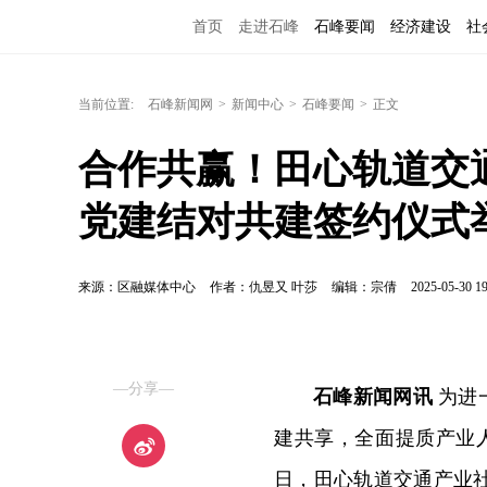
首页
走进石峰
石峰要闻
经济建设
社
当前位置:
石峰新闻网
>
新闻中心
>
石峰要闻
>
正文
合作共赢！田心轨道交
党建结对共建签约仪式
来源：区融媒体中心
作者：仇昱又 叶莎
编辑：宗倩
2025-05-30 19
—分享—
石峰新闻网讯
为进
建共享，全面提质产业
日，田心轨道交通产业