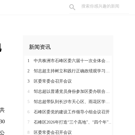
地
新闻资讯
1
中共株洲市石峰区委六届十一次全体会议召开
2
邹志超主持树立和践行正确政绩观学习教育读书班暨区委理论学习中心组（扩大）2026年第3次集体学习
3
区委常委会召开会议
4
邹志超以普通党员身份参加区委办联合党支部组织生活会
5
邹志超带队到长沙市天心区、雨花区学习考察
共
6
石峰区委党的建设工作领导小组会议召开
0
7
石峰区2026年打造“三个高地”、“四个年”活动动员暨促进民营经济发展大会召开
公
8
区委常委会召开会议