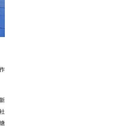
作
新
社
塘
、