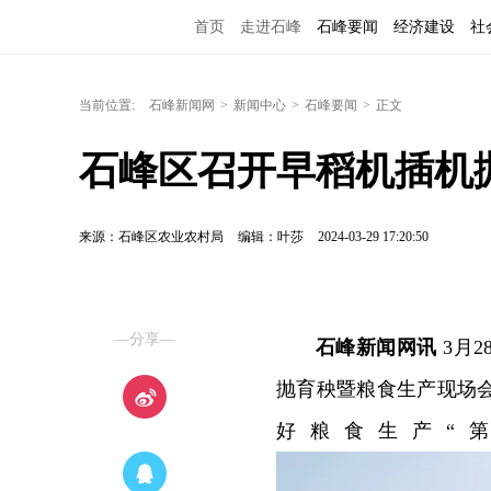
首页
走进石峰
石峰要闻
经济建设
社
当前位置:
石峰新闻网
>
新闻中心
>
石峰要闻
>
正文
石峰区召开早稻机插机
来源：石峰区农业农村局
编辑：叶莎
2024-03-29 17:20:50
—分享—
石峰新闻网讯
3月
抛育秧
暨
粮食生产现场
好粮食生产“