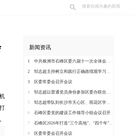
会
新闻资讯
1
中共株洲市石峰区委六届十一次全体会议召开
2
邹志超主持树立和践行正确政绩观学习教育读书班暨区委理论学习中心组（扩大）2026年第3次集体学习
3
区委常委会召开会议
4
邹志超以普通党员身份参加区委办联合党支部组织生活会
机
5
邹志超带队到长沙市天心区、雨花区学习考察
打
6
石峰区委党的建设工作领导小组会议召开
。
7
石峰区2026年打造“三个高地”、“四个年”活动动员暨促进民营经济发展大会召开
8
区委常委会召开会议